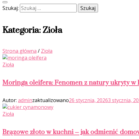
Szukaj:
Kategoria:
Zioła
Strona główna
/
Zioła
Zioła
Moringa oleifera: Fenomen z natury ukryty w l
Autor:
admin
zaktualizowano
26 stycznia, 2026
3 stycznia, 2
Zioła
Brązowe złoto w kuchni – jak odmienić domo