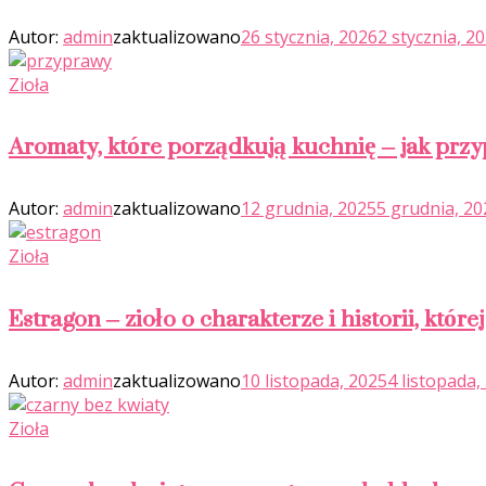
Autor:
admin
zaktualizowano
26 stycznia, 2026
2 stycznia, 2
Zioła
Aromaty, które porządkują kuchnię – jak prz
Autor:
admin
zaktualizowano
12 grudnia, 2025
5 grudnia, 20
Zioła
Estragon – zioło o charakterze i historii, które
Autor:
admin
zaktualizowano
10 listopada, 2025
4 listopada,
Zioła