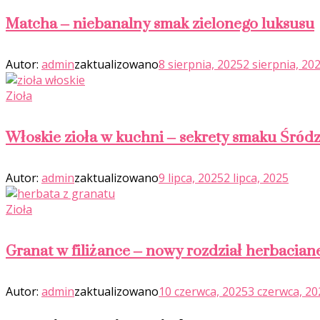
Matcha – niebanalny smak zielonego luksusu
Autor:
admin
zaktualizowano
8 sierpnia, 2025
2 sierpnia, 20
Zioła
Włoskie zioła w kuchni – sekrety smaku Śró
Autor:
admin
zaktualizowano
9 lipca, 2025
2 lipca, 2025
Zioła
Granat w filiżance – nowy rozdział herbacian
Autor:
admin
zaktualizowano
10 czerwca, 2025
3 czerwca, 20