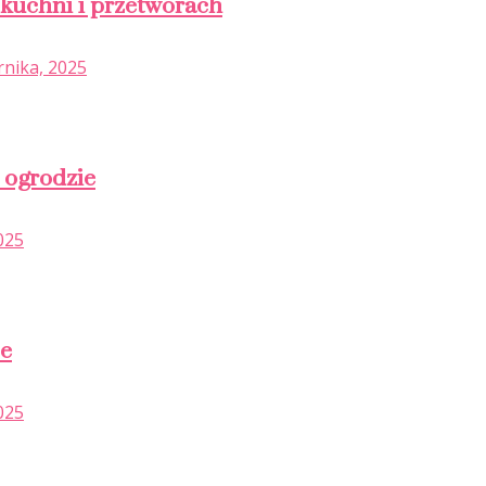
 kuchni i przetworach
rnika, 2025
 ogrodzie
025
ce
025