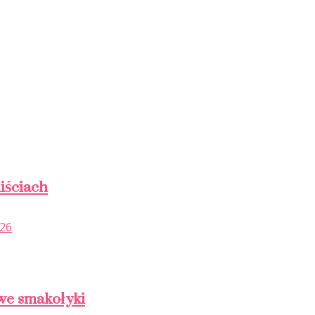
iściach
026
we smakołyki