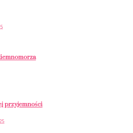
25
dziemnomorza
ej przyjemności
25