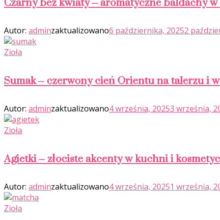
Czarny bez kwiaty – aromatyczne baldachy w
Autor:
admin
zaktualizowano
6 października, 2025
2 paździe
Zioła
Sumak – czerwony cień Orientu na talerzu i w
Autor:
admin
zaktualizowano
4 września, 2025
3 września, 2
Zioła
Agietki – złociste akcenty w kuchni i kosmety
Autor:
admin
zaktualizowano
4 września, 2025
1 września, 2
Zioła