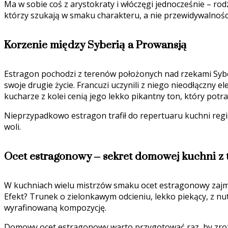
Ma w sobie coś z arystokraty i włóczęgi jednocześnie – rodz
którzy szukają w smaku charakteru, a nie przewidywalnośc
Korzenie między Syberią a Prowansją
Estragon pochodzi z terenów położonych nad rzekami Syberi
swoje drugie życie. Francuzi uczynili z niego nieodłączny 
kucharze z kolei cenią jego lekko pikantny ton, który potra
Nieprzypadkowo estragon trafił do repertuaru kuchni region
woli.
Ocet estragonowy – sekret domowej kuchni 
W kuchniach wielu mistrzów smaku ocet estragonowy zajmuj
Efekt? Trunek o zielonkawym odcieniu, lekko piekący, z nu
wyrafinowaną kompozycję.
Domowy ocet estragonowy warto przygotować raz, by zrozumi