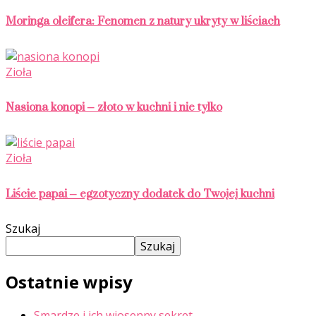
Moringa oleifera: Fenomen z natury ukryty w liściach
Zioła
Nasiona konopi – złoto w kuchni i nie tylko
Zioła
Liście papai – egzotyczny dodatek do Twojej kuchni
Szukaj
Szukaj
Ostatnie wpisy
Smardze i ich wiosenny sekret