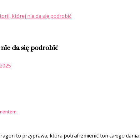
orii, której nie da się podrobić
j nie da się podrobić
 2025
amentem
agon to przyprawa, która potrafi zmienić ton całego dania. N