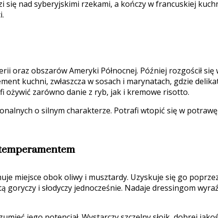
i się nad syberyjskimi rzekami, a kończy w francuskiej kuchn
i.
i oraz obszarów Ameryki Północnej. Później rozgościł się w 
element kuchni, zwłaszcza w sosach i marynatach, gdzie delik
fi ożywić zarówno danie z ryb, jak i kremowe risotto.
alnych o silnym charakterze. Potrafi wtopić się w potrawę, a
z temperamentem
e miejsce obok oliwy i musztardy. Uzyskuje się go poprzez
tą goryczy i słodyczy jednocześnie. Nadaje dressingom wyra
eć jego potencjał. Wystarczy szczelny słoik, dobrej jakośc