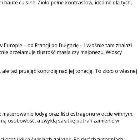
i haute cuisine. Zioło pełne kontrastów, idealne dla tych,
Europie – od Francji po Bułgarię – i właśnie tam znalazł
atnie przełamuje tłustość masła czy majonezu. Włoscy
le też przejąć kontrolę nad jej tonacją. To zioło o własnej
 macerowanie łodyg oraz liści estragonu w occie winnym.
źną osobowość, a zwykłą sałatkę potrafi zamienić w
i ocet i kilka świeżych gałązek. Po dwóch tygodniach