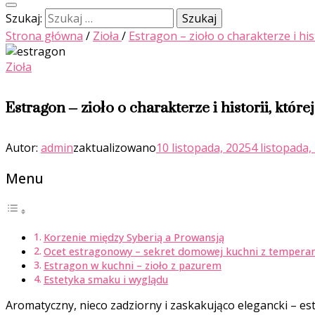
Szukaj:
Strona główna
/
Zioła
/
Estragon – zioło o charakterze i hist
Zioła
Estragon – zioło o charakterze i historii, które
Autor:
admin
zaktualizowano
10 listopada, 2025
4 listopada,
Menu
Korzenie między Syberią a Prowansją
Ocet estragonowy – sekret domowej kuchni z temper
Estragon w kuchni – zioło z pazurem
Estetyka smaku i wyglądu
Aromatyczny, nieco zadziorny i zaskakująco elegancki – estr