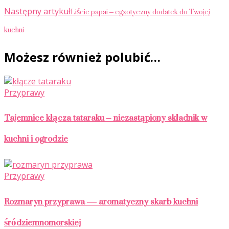
Liście papai – egzotyczny dodatek do Twojej
Następny artykuł
kuchni
Możesz również polubić…
Przyprawy
Tajemnice kłącza tataraku – niezastąpiony składnik w
kuchni i ogrodzie
Przyprawy
Rozmaryn przyprawa — aromatyczny skarb kuchni
śródziemnomorskiej