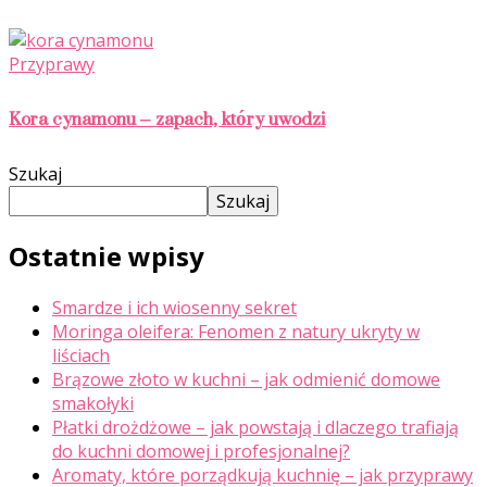
Przyprawy
Kora cynamonu – zapach, który uwodzi
Szukaj
Szukaj
Ostatnie wpisy
Smardze i ich wiosenny sekret
Moringa oleifera: Fenomen z natury ukryty w
liściach
Brązowe złoto w kuchni – jak odmienić domowe
smakołyki
Płatki drożdżowe – jak powstają i dlaczego trafiają
do kuchni domowej i profesjonalnej?
Aromaty, które porządkują kuchnię – jak przyprawy