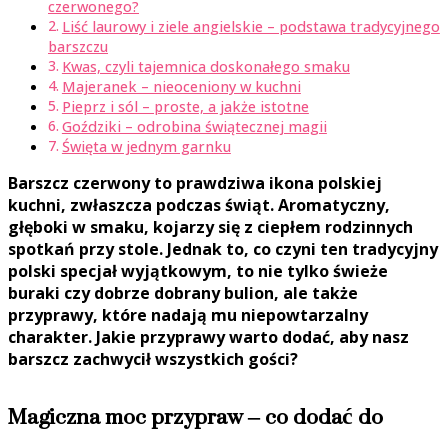
czerwonego?
Liść laurowy i ziele angielskie – podstawa tradycyjnego
barszczu
Kwas, czyli tajemnica doskonałego smaku
Majeranek – nieoceniony w kuchni
Pieprz i sól – proste, a jakże istotne
Goździki – odrobina świątecznej magii
Święta w jednym garnku
Barszcz czerwony to prawdziwa ikona polskiej
kuchni, zwłaszcza podczas świąt. Aromatyczny,
głęboki w smaku, kojarzy się z ciepłem rodzinnych
spotkań przy stole. Jednak to, co czyni ten tradycyjny
polski specjał wyjątkowym, to nie tylko świeże
buraki czy dobrze dobrany bulion, ale także
przyprawy, które nadają mu niepowtarzalny
charakter. Jakie przyprawy warto dodać, aby nasz
barszcz zachwycił wszystkich gości?
Magiczna moc przypraw – co dodać do