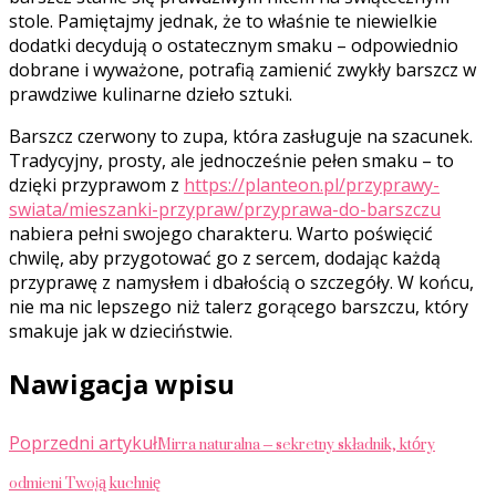
stole. Pamiętajmy jednak, że to właśnie te niewielkie
dodatki decydują o ostatecznym smaku – odpowiednio
dobrane i wyważone, potrafią zamienić zwykły barszcz w
prawdziwe kulinarne dzieło sztuki.
Barszcz czerwony to zupa, która zasługuje na szacunek.
Tradycyjny, prosty, ale jednocześnie pełen smaku – to
dzięki przyprawom z
https://planteon.pl/przyprawy-
swiata/mieszanki-przypraw/przyprawa-do-barszczu
nabiera pełni swojego charakteru. Warto poświęcić
chwilę, aby przygotować go z sercem, dodając każdą
przyprawę z namysłem i dbałością o szczegóły. W końcu,
nie ma nic lepszego niż talerz gorącego barszczu, który
smakuje jak w dzieciństwie.
Nawigacja wpisu
Mirra naturalna – sekretny składnik, który
Poprzedni artykuł
odmieni Twoją kuchnię