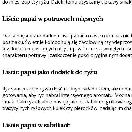
do mięs, zup czy ryżu. Dzięki temu uzyskamy ciekawy smak, 
Liście papai w potrawach mięsnych
Dania mięsne z dodatkiem liści papai to coś, co koniecz
posmaku. Świetnie komponują się z wołowiną czy wieprzowi
też dodać do pieczonych mięs, np. w formie zawiniętych li
charakteru potrawy i zaskoczenie gości oryginalnym dodat
Liście papai jako dodatek do ryżu
Ryż sam w sobie bywa dość nudnym składnikiem, ale dodatek
gotowania, aby ryż nabrał intensywnego aromatu. Można ró
smak. Taki ryż idealnie pasuje jako dodatek do grillowan
tradycyjnych ryżowych kulek czy pierożków, nadając im ch
Liście papai w sałatkach