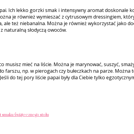
papai. Ich lekko gorzki smak i intensywny aromat doskonale 
Można je również wymieszać z cytrusowym dressingiem, który
na, ale też niebanalna. Można je również wykorzystać jako d
 z naturalną słodyczą owoców.
ś, co musisz mieć na liście. Można je marynować, suszyć, sma
 farszu, np. w pierogach czy bułeczkach na parze. Można też
śli do tej pory liście papai były dla Ciebie tylko egzotycz
 smaku świątecznego stołu