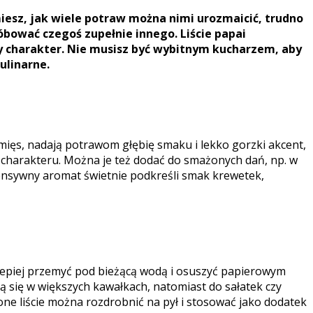
iesz, jak wiele potraw można nimi urozmaicić, trudno
róbować czegoś zupełnie innego. Liście papai
y charakter. Nie musisz być wybitnym kucharzem, aby
ulinarne.
ięs, nadają potrawom głębię smaku i lekko gorzki akcent,
 charakteru. Można je też dodać do smażonych dań, np. w
nsywny aromat świetnie podkreśli smak krewetek,
jlepiej przemyć pod bieżącą wodą i osuszyć papierowym
ą się w większych kawałkach, natomiast do sałatek czy
zone liście można rozdrobnić na pył i stosować jako dodatek