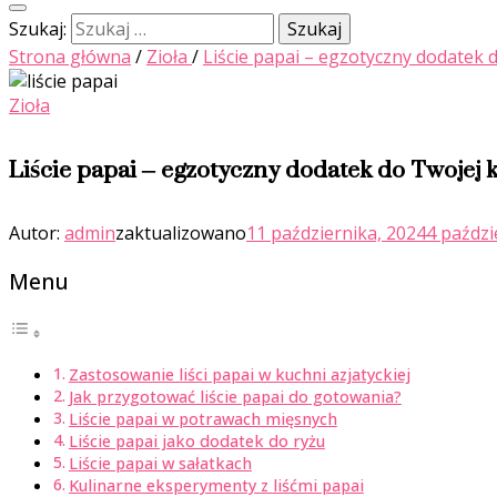
Szukaj:
Strona główna
/
Zioła
/
Liście papai – egzotyczny dodatek 
Zioła
Liście papai – egzotyczny dodatek do Twojej 
Autor:
admin
zaktualizowano
11 października, 2024
4 paździ
Menu
Zastosowanie liści papai w kuchni azjatyckiej
Jak przygotować liście papai do gotowania?
Liście papai w potrawach mięsnych
Liście papai jako dodatek do ryżu
Liście papai w sałatkach
Kulinarne eksperymenty z liśćmi papai