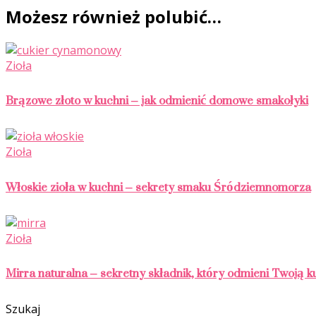
Możesz również polubić…
Zioła
Brązowe złoto w kuchni – jak odmienić domowe smakołyki
Zioła
Włoskie zioła w kuchni – sekrety smaku Śródziemnomorza
Zioła
Mirra naturalna – sekretny składnik, który odmieni Twoją k
Szukaj