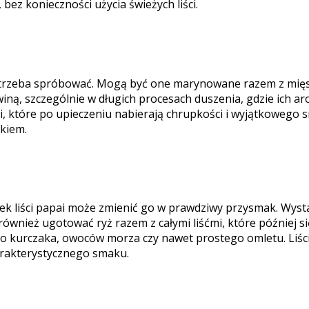
bez konieczności użycia świeżych liści.
nie trzeba spróbować. Mogą być one marynowane razem z mię
ną, szczególnie w długich procesach duszenia, gdzie ich ar
ści, które po upieczeniu nabierają chrupkości i wyjątkowego
kiem.
 liści papai może zmienić go w prawdziwy przysmak. Wystarc
wnież ugotować ryż razem z całymi liśćmi, które później si
ego kurczaka, owoców morza czy nawet prostego omletu. Liśc
arakterystycznego smaku.