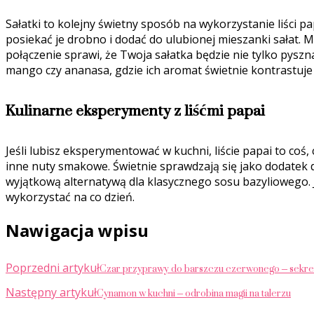
Sałatki to kolejny świetny sposób na wykorzystanie liści 
posiekać je drobno i dodać do ulubionej mieszanki sałat. 
połączenie sprawi, że Twoja sałatka będzie nie tylko pysz
mango czy ananasa, gdzie ich aromat świetnie kontrastuje
Kulinarne eksperymenty z liśćmi papai
Jeśli lubisz eksperymentować w kuchni, liście papai to co
inne nuty smakowe. Świetnie sprawdzają się jako dodatek do
wyjątkową alternatywą dla klasycznego sosu bazyliowego. Je
wykorzystać na co dzień.
Nawigacja wpisu
Czar przyprawy do barszczu czerwonego – sekret
Poprzedni artykuł
Cynamon w kuchni – odrobina magii na talerzu
Następny artykuł