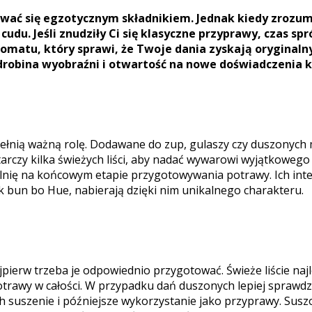
dawać się egzotycznym składnikiem. Jednak kiedy zrozum
udu. Jeśli znudziły Ci się klasyczne przyprawy, czas sp
omatu, który sprawi, że Twoje dania zyskają oryginaln
robina wyobraźni i otwartość na nowe doświadczenia k
ełnią ważną rolę. Dodawane do zup, gulaszy czy duszonych m
arczy kilka świeżych liści, aby nadać wywarowi wyjątkowego
nię na końcowym etapie przygotowywania potrawy. Ich inte
ak bun bo Hue, nabierają dzięki nim unikalnego charakteru.
jpierw trzeba je odpowiednio przygotować. Świeże liście na
otrawy w całości. W przypadku dań duszonych lepiej sprawdz
ich suszenie i późniejsze wykorzystanie jako przyprawy. Sus